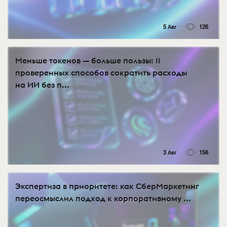
5 Авг
126
Меньше токенов — больше пользы: 11
проверенных способов сократить расходы
на ИИ без п...
3 Авг
156
Экспертиза в приоритете: как СберМаркетинг
переосмыслил подход к корпоративному ...