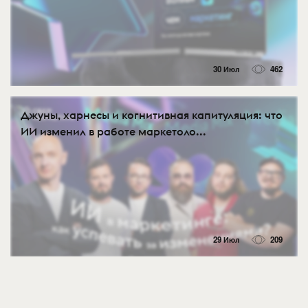
30 Июл
462
Джуны, харнесы и когнитивная капитуляция: что
ИИ изменил в работе маркетоло...
29 Июл
209