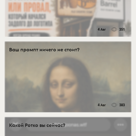
4 Авг
351
Ваш промпт ничего не стоит?
4 Авг
383
Какой Ротко вы сейчас?