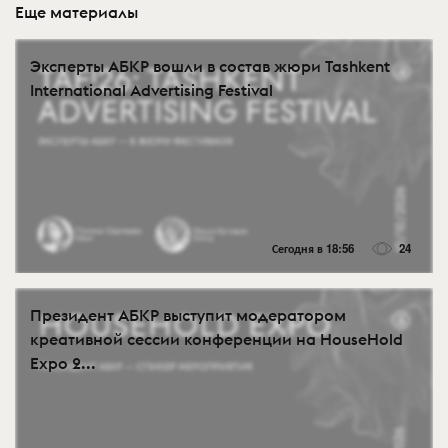
Еще материалы
Эксперты АБКР вошли в состав жюри Tashkent
International Advertising Festival
Сегодня в 18:56
24
Президент АБКР выступит модератором
креативной сессии конференции на HouseHold
Expo 2...