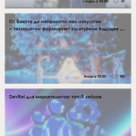
Сегодня в 10:59
51
От Бакста до нейросети: как искусство
и технологии формируют культурное будущее ...
Вчера в 13:33
100
DevRel для маркетологов: топ-5 кейсов