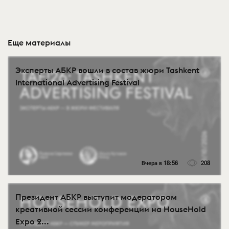
Еще материалы
Эксперты АБКР вошли в состав жюри Tashkent
International Advertising Festival
Вчера в 18:56
208
Президент АБКР выступит модератором
креативной сессии конференции на HouseHold
Expo 2...