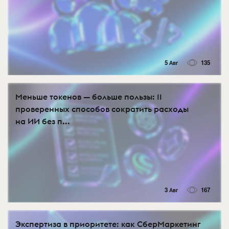
5 Авг
135
Меньше токенов — больше пользы: 11
проверенных способов сократить расходы
на ИИ без п...
3 Авг
167
Экспертиза в приоритете: как СберМаркетинг