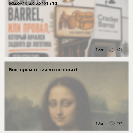
задолго до логотипа
4 Авг
421
Ваш промпт ничего не стоит?
4 Авг
477