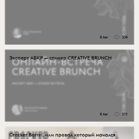
6 Авг
334
Эксперт АБКР — спикер CREATIVE BRUNCH
6 Авг
311
Cracker Barrel, или провал который начался