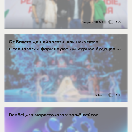
Вчера в 10:59
122
От Бакста до нейросети: как искусство
и технологии формируют культурное будущее ...
6 Авг
136
DevRel для маркетологов: топ-5 кейсов