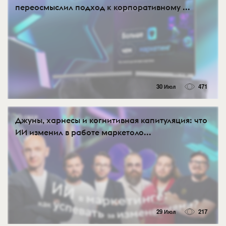
переосмыслил подход к корпоративному ...
30 Июл
471
Джуны, харнесы и когнитивная капитуляция: что
ИИ изменил в работе маркетоло...
29 Июл
217