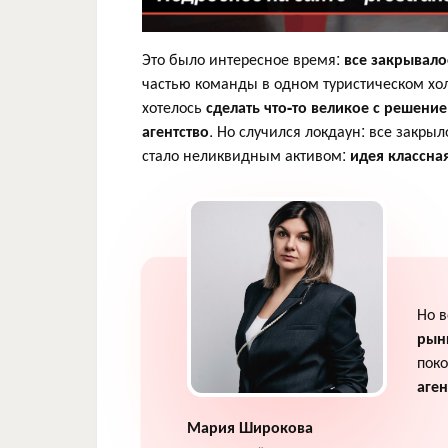
Это было интересное время:
все закрывалос
частью команды в одном туристическом хо
хотелось
сделать что-то великое с решени
агентство
. Но случился локдаун: все закры
стало неликвидным активом:
идея классная
Но в
рын
поко
аген
Мария Широкова