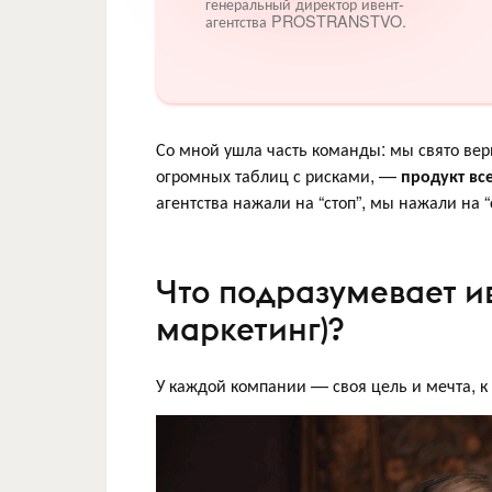
генеральный директор ивент-
агентства PROSTRANSTVO.
Со мной ушла часть команды: мы свято вер
огромных таблиц с рисками, —
продукт вс
агентства нажали на “стоп”, мы нажали на “с
Что подразумевает и
маркетинг)?
У каждой компании — своя цель и мечта, к