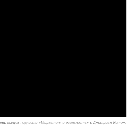
ть выпуск подкаста «Маркетинг и реальность» с Дмитрием Котом.