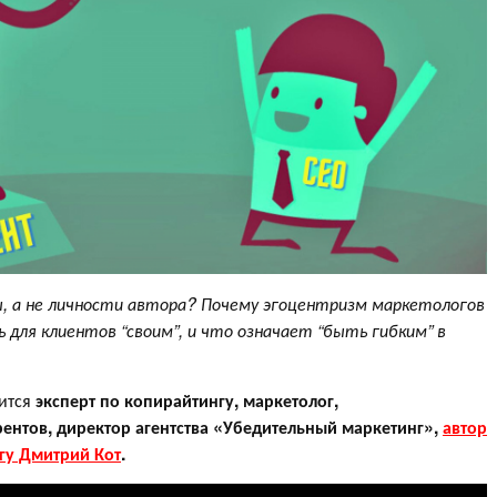
ы, а не личности автора? Почему эгоцентризм маркетологов
 для клиентов “своим”, и что означает “быть гибким” в
лится
эксперт по копирайтингу, маркетолог,
ентов, директор агентства «Убедительный маркетинг»,
автор
гу Дмитрий Кот
.