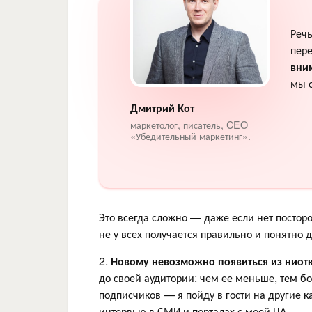
Речь
пере
вни
мы о
Дмитрий Кот
маркетолог, писатель, CEO
«Убедительный маркетинг».
Это всегда сложно — даже если нет постор
не у всех получается правильно и понятно
2.
Новому невозможно появиться из ниот
до своей аудитории: чем ее меньше, тем бо
подписчиков — я пойду в гости на другие 
интервью в СМИ и порталах с моей ЦА.