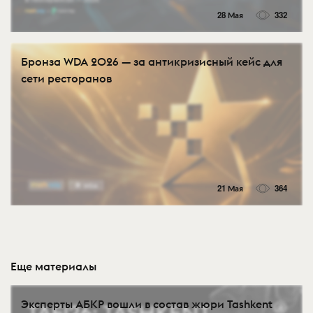
28 Мая
332
Бронза WDA 2026 — за антикризисный кейс для
сети ресторанов
21 Мая
364
Еще материалы
Эксперты АБКР вошли в состав жюри Tashkent