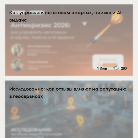
Как управлять негативом в картах, поиске и AI-
выдаче
1 Июн
280
Исследование: как отзывы влияют на репутацию
в геосервисах