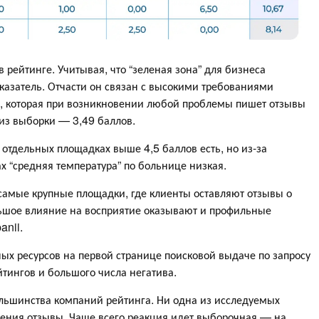
рейтинге. Учитывая, что “зеленая зона” для бизнеса
оказатель. Отчасти он связан с высокими требованиями
и, которая при возникновении любой проблемы пишет отзывы
из выборки — 3,49 баллов.
 отдельных площадках выше 4,5 баллов есть, но из-за
х “средняя температура” по больнице низкая.
самые крупные площадки, где клиенты оставляют отзывы о
льшое влияние на восприятие оказывают и профильные
anii.
ых ресурсов на первой странице поисковой выдаче по запросу
йтингов и большого числа негатива.
ольшинства компаний рейтинга. Ни одна из исследуемых
чения отзывы. Чаще всего реакция идет выборочная — на