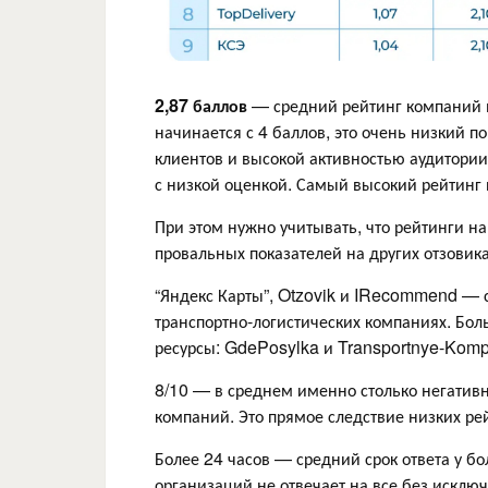
2,87 баллов
— средний рейтинг компаний в 
начинается с 4 баллов, это очень низкий п
клиентов и высокой активностью аудитори
с низкой оценкой. Самый высокий рейтинг 
При этом нужно учитывать, что рейтинги на
провальных показателей на других отзовика
“Яндекс Карты”, Otzovik и IRecommend — 
транспортно-логистических компаниях. Бо
ресурсы: GdePosylka и Transportnye-Komp
8/10 — в среднем именно столько негативн
компаний. Это прямое следствие низких ре
Более 24 часов — средний срок ответа у б
организаций не отвечает на все без исклю