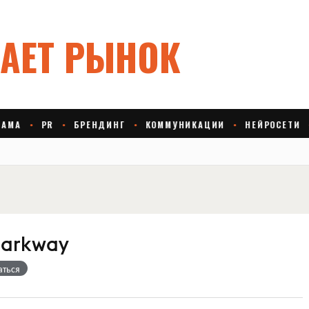
Markway
аться