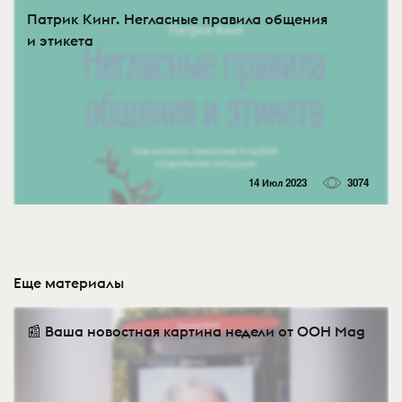
Патрик Кинг. Негласные правила общения
и этикета
14 Июл 2023
3074
Еще материалы
📰 Ваша новостная картина недели от OOH Mag