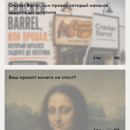
Cracker Barrel, или провал который начался
задолго до логотипа
4 Авг
463
Ваш промпт ничего не стоит?
4 Авг
544