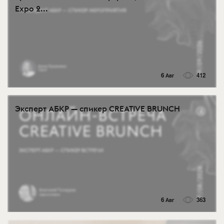
Expo 2...
6 Авг
412
Эксперт АБКР — спикер CREATIVE BRUNCH
6 Авг
363