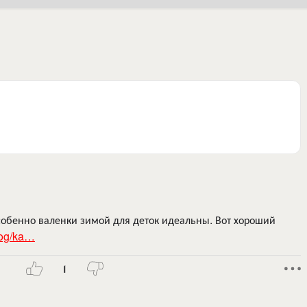
собенно валенки зимой для деток идеальны. Вот хороший
blog/ka…
1