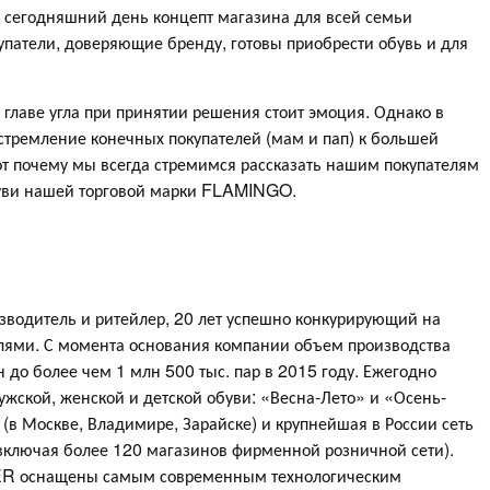
на сегодняшний день концепт магазина для всей семьи
упатели, доверяющие бренду, готовы приобрести обувь и для
о главе угла при принятии решения стоит эмоция. Однако в
стремление конечных покупателей (мам и пап) к большей
т почему мы всегда стремимся рассказать нашим покупателям
обуви нашей торговой марки FLAMINGO.
водитель и ритейлер, 20 лет успешно конкурирующий на
ями. С момента основания компании объем производства
он до более чем 1 млн 500 тыс. пар в 2015 году. Ежегодно
ской, женской и детской обуви: «Весна-Лето» и «Осень-
(в Москве, Владимире, Зарайске) и крупнейшая в России сеть
 включая более 120 магазинов фирменной розничной сети).
R оснащены самым современным технологическим