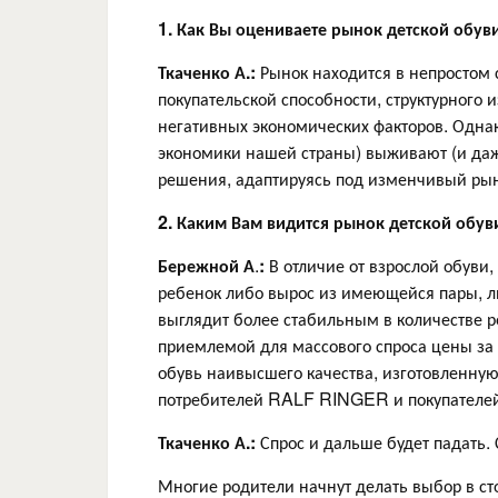
1
. Как Вы оцениваете рынок детской обув
Ткаченко А.:
Рынок находится в непростом 
покупательской способности, структурного
негативных экономических факторов. Однако
экономики нашей страны) выживают (и да
решения, адаптируясь под изменчивый рын
2
. Каким Вам видится рынок детской обуви
Бережной А
.
:
В отличие от взрослой обуви,
ребенок либо вырос из имеющейся пары, ли
выглядит более стабильным в количестве р
приемлемой для массового спроса цены за 
обувь наивысшего качества, изготовленную
потребителей RALF RINGER и покупателей, 
Ткаченко А.:
Спрос и дальше будет падать.
Многие родители начнут делать выбор в сто