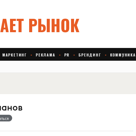
манов
аться