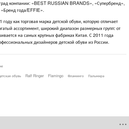
наград компании: «BEST RUSSIAN BRANDS», «Супербренд»,
а «Бренд года/EFFIE».
году как торговая марка детской обуви, которую отличает
огатый ассортимент, широкий диапазон размерных групп: от
шивается на самых крупных фабриках Китая. С 2011 года
офессиональных дизайнеров детской обуви из России.
ие
детская обувь
Ralf Ringer
Flamingo
Фламинго
Пальмира