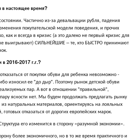
и в настоящее время?
состоянии. Частично из-за девальвации рубля, падения
 изменения покупательской модели поведения, и прочих
, как и всегда в кризис (а это далеко не первый кризис для
же выигрывают) СИЛЬНЕЙШИЕ – те, кто БЫСТРО принимают
ок.
 в 2016-2017 г.г.?
 отказаться от покупки обуви для ребенка невозможно -
бо износил ее "до дыр". Поэтому рынок детской обуви
еализуемых пар. А вот в отношении "правильной",
пару ясности нет. Мы будем продолжать предлагать рынку
 из натуральных материалов, ориентируясь на лояльных
готовых отказаться от дорогих европейских марок.
 Структура его изменится в сторону «разумной экономии».
рону более экономичного, но в то же время практичного и