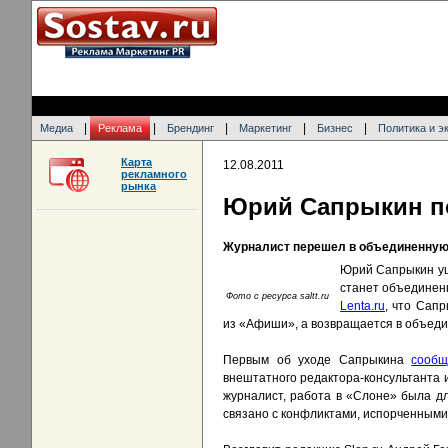
|
|
|
|
|
Медиа
Реклама
Брендинг
Маркетинг
Бизнес
Политика и э
Карта
12.08.2011
рекламного
рынка
Юрий Сапрыкин по
Журналист перешел в объединенну
Юрий Сапрыкин уше
станет объединен
Фото с ресурса saltt.ru
Lenta.ru
, что Сап
из «Афиши», а возвращается в объеди
Первым об уходе Сапрыкина
сообщ
внештатного редактора-консультанта и
журналист, работа в «Слоне» была д
связано с конфликтами, испорченными