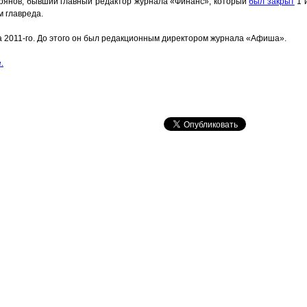
орянов, бывший главный редактор журнала «Финанс», который
был закрыт
1 
м главреда.
та 2011-го. До этого он был редакционным директором журнала «Афиша».
.