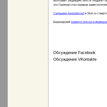
Возглавит редакцию Slon.ru Андрей Г
что Горянов стал первым заместителе
Сапрыкин проработал
в Slon.ru с мар
Бершидский
покинул портал в феврале
Обсуждение Facebook
Обсуждение VKontakte