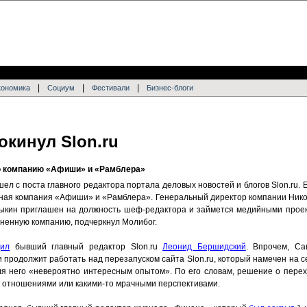
|
|
|
кономика
Социум
Фестивали
Бизнес-блоги
кинул Slon.ru
ю компанию «Афиши» и «Рамблера»
л с поста главного редактора портала деловых новостей и блогов Slon.ru.
ная компания «Афиши» и «Рамблера». Генеральный директор компании Ник
рыкин приглашен на должность шеф-редактора и займется медийными прое
ненную компанию, подчеркнул Молибог.
ил
бывший главный редактор Slon.ru
Леонид Бершидский
. Впрочем, Са
 продолжит работать над перезапуском сайта Slon.ru, который намечен на с
ля него «невероятно интересным опытом». По его словам, решение о перех
 отношениями или какими-то мрачными перспективами.