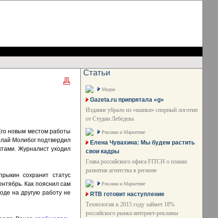
Статьи
Медиа
Gazeta.ru припрятала «g»
Издание убрало из «шапки» спорный логотип
от Студии Лебедева
 Его новым местом работы
Реклама и Маркетинг
олай Молибог подтвердил
Елена Чувахина: Мы будем растить
ктами. Журналист уходил
свои кадры
Глава российского офиса FITCH о планах
развития агентства в регионе
прыкин сохранит статус
ентябрь. Как пояснил сам
Реклама и Маркетинг
оде на другую работу не
RTB готовит наступление
Технология к 2015 году займет 18%
российского рынка интернет-рекламы