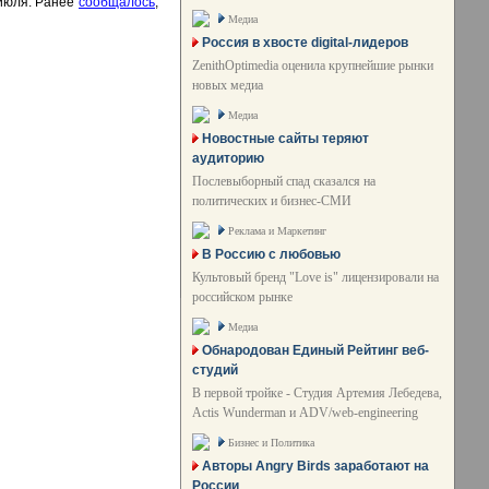
июля. Ранее
сообщалось
,
Медиа
Россия в хвосте digital-лидеров
ZenithOptimedia оценила крупнейшие рынки
новых медиа
Медиа
Новостные сайты теряют
аудиторию
Послевыборный спад сказался на
политических и бизнес-СМИ
Реклама и Маркетинг
В Россию с любовью
Культовый бренд "Love is" лицензировали на
российском рынке
Медиа
Обнародован Единый Рейтинг веб-
студий
В первой тройке - Студия Артемия Лебедева,
Actis Wunderman и ADV/web-engineering
Бизнес и Политика
Авторы Angry Birds заработают на
России