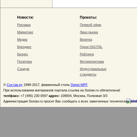
Новости:
Проекты:
Реклама
Прямой эфир
Маркетинг
Лицо рынка
Медиа
Визитка
Брендинг
Герои DIGITAL
Бизнес
Рейтинги
Политика
Фоторепортажи
Социум
Индустриальные
стандарты
©
Состав.ру
1998-2017, фирменный стиль
Depot WPF
При использовании материалов портала ссылка на Sostav.ru обязательна!
тел/факс:
+7 (495) 230 0597
адрес:
109004, Москва, Полковая 3/3
Администрация Sostav.ru просит Вас сообщать о всех замеченных технических неп