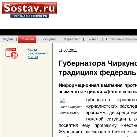
|
|
|
|
|
Медиа
Реклама
Брендинг
Маркетинг
Бизнес
Политика и эконом
Карта
11.07.2011
рекламного
рынка
Губернатора Чиркун
традициях федераль
Информационная кампания проти
знаменитые циклы «Дело в кепке»
Губернатор Пермско
журналистских расслед
Олег Чиркунов
программ дискредити
Фото: saltt.ru
тяжелой ситуации в 
посвятил ему программу «Честн
Журналист рассказал о бизнесе гла