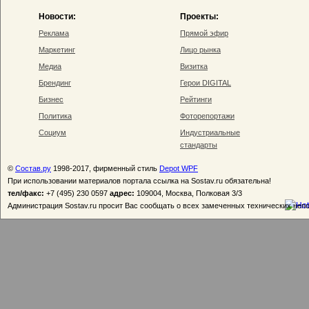
Новости:
Проекты:
Реклама
Прямой эфир
Маркетинг
Лицо рынка
Медиа
Визитка
Брендинг
Герои DIGITAL
Бизнес
Рейтинги
Политика
Фоторепортажи
Социум
Индустриальные
стандарты
©
Состав.ру
1998-2017, фирменный стиль
Depot WPF
При использовании материалов портала ссылка на Sostav.ru обязательна!
тел/факс:
+7 (495) 230 0597
адрес:
109004, Москва, Полковая 3/3
Администрация Sostav.ru просит Вас сообщать о всех замеченных технических неп