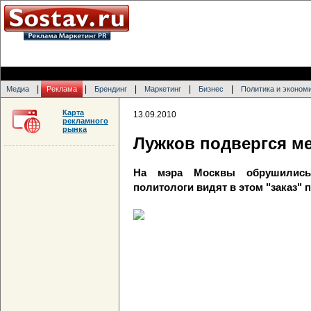
|
|
|
|
|
Медиа
Реклама
Брендинг
Маркетинг
Бизнес
Политика и эконом
Карта
13.09.2010
рекламного
рынка
Лужков подвергся мед
На мэра Москвы обрушились
политологи видят в этом "заказ"