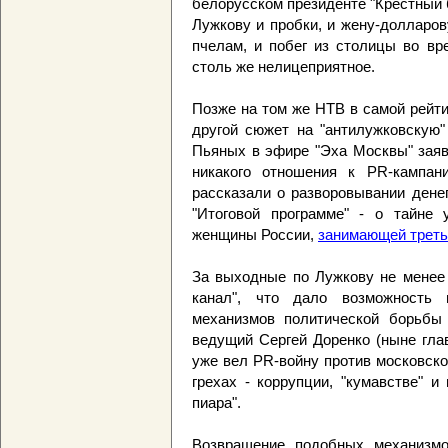
белорусском президенте "Крестный 
Лужкову и пробки, и жену-долларо
пчелам, и побег из столицы во вр
столь же нелицеприятное.
Позже на том же НТВ в самой рейт
другой сюжет на "антилужковскую"
Пьяных в эфире "Эха Москвы" заяв
никакого отношения к PR-кампан
рассказали о разворовывании дене
"Итоговой программе" - о тайне 
женщины России,
занимающей третью
За выходные по Лужкову не менее 
канал", что дало возможность 
механизмов политической борьбы 
ведущий Сергей Доренко (ныне гла
уже вел PR-войну против московско
грехах - коррупции, "кумавстве" и
пиара".
Возвращение подобных механизмо