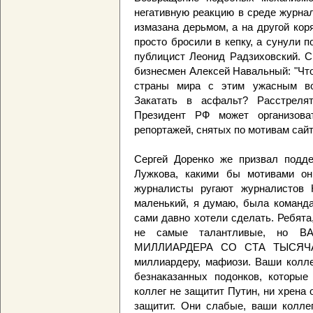
негативную реакцию в среде журнал
измазана дерьмом, а на другой кор
просто бросили в кепку, а сунули п
публицист Леонид Радзиховский. С
бизнесмен Алексей Навальный: "Чт
страны мира с этим ужасным во
Закатать в асфальт? Расстреля
Президент РФ может организова
репортажей, снятых по мотивам сайт
Сергей Доренко же призвал подде
Лужкова, какими бы мотивами они
журналисты ругают журналистов 
маленький, я думаю, была команда
сами давно хотели сделать. Ребята,
не самые талантливые, но В
МИЛЛИАРДЕРА СО СТА ТЫСЯЧАМ
миллиардеру, мафиози. Ваши колле
безнаказанных подонков, которы
коллег не защитит Путин, ни хрена 
защитит. Они слабые, ваши коллег