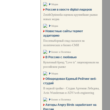
Медиа
Россия в хвосте digital-лидеров
ZenithOptimedia оценила крупнейшие рынки
новых медиа
Медиа
Новостные сайты теряют
аудиторию
Послевыборный спад сказался на
политических и бизнес-СМИ
Бизнес и Политика
В Россию с любовью
Культовый бренд "Love is" лицензировали на
российском рынке
Медиа
Обнародован Единый Рейтинг веб-
студий
В первой тройке - Студия Артемия Лебедева,
Actis Wunderman и ADV/web-engineering
Бизнес и Политика
Авторы Angry Birds заработают на
России