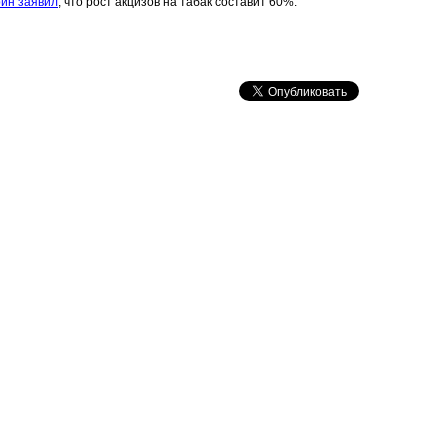
рин заявил
, что рост акцизов на табак составит 60%.