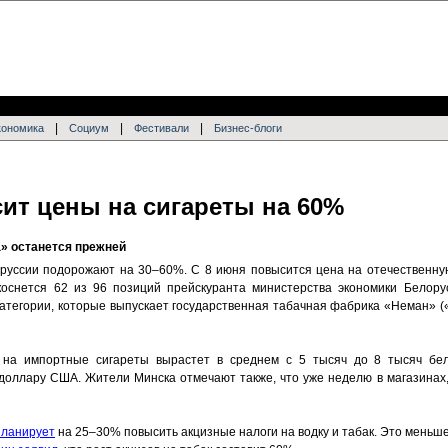
|
|
|
кономика
Социум
Фестивали
Бизнес-блоги
ит цены на сигареты на 60%
а» останется прежней
руссии подорожают на 30–60%. С 8 июня повысится цена на отечественну
коснется 62 из 96 позиций прейскуранта министерства экономики Белору
категории, которые выпускает государственная табачная фабрика «Неман» (
 на импортные сигареты вырастет в среднем с 5 тысяч до 8 тысяч бе
доллару США. Жители Минска отмечают также, что уже неделю в магазинах,
планирует
на 25–30% повысить акцизные налоги на водку и табак. Это меньш