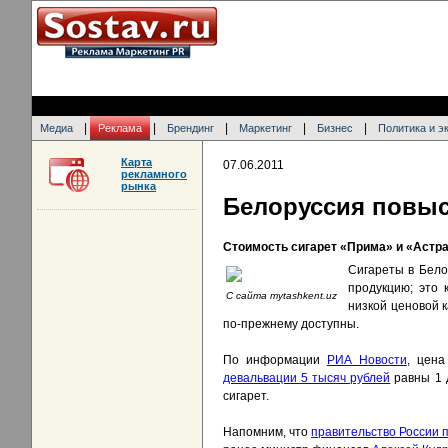
|
|
|
|
|
Медиа
Реклама
Брендинг
Маркетинг
Бизнес
Политика и э
Карта
07.06.2011
рекламного
рынка
Белоруссия повыс
Стоимость сигарет «Прима» и «Астр
Сигареты в Бело
продукцию; это 
С сайта mytashkent.uz
низкой ценовой 
по-прежнему доступны.
По информации
РИА Новости
, цена
девальвации 5 тысяч рублей
равны 1 
сигарет.
Напомним, что
правительство России 