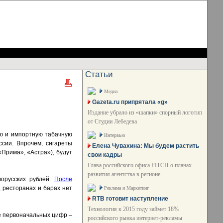
Статьи
Медиа
Gazeta.ru припрятала «g»
Издание убрало из «шапки» спорный логотип
от Студии Лебедева
ю и импортную табачную
Интервью
ссии. Впрочем, сигареты
Елена Чувахина: Мы будем растить
«Прима», «Астра»), будут
свои кадры
Глава российского офиса FITCH о планах
развития агентства в регионе
лорусских рублей.
После
 ресторанах и барах нет
Реклама и Маркетинг
RTB готовит наступление
Технология к 2015 году займет 18%
е первоначальных цифр –
российского рынка интернет-рекламы