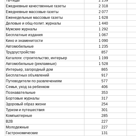
ТВ-гиды
2 259
3
Ежедневные качественные газеты
2 318
2
Ежедневные массовые газеты
2 077
2
Еженедельные массовые газеты
1 628
1
Деловые и общ-полит. журналы
1 440
1
Мужские журналы
1 292
1
Бесплатные издания
1 067
1
Кино и знаменитости
1 090
1
Автомобильные
1 235
1
Трудоустройство
857
1
Каталоги: строительство, интерьер
1 199
1
Автомобильные (рекламные)
1 528
1
Интерьер, загородный дом
865
8
Бесплатных объявлений
917
8
Путеводители по развлечениям
577
5
Семья, уход за ребенком
406
4
Познавательные
353
3
Бортовые журналы
317
2
Здоровый образ жизни
254
2
Туризм и путешествия
301
2
Компьютерные
285
2
B2B
227
2
Молодежные
227
2
Гастрономические
131
1