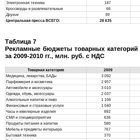
Электронная техника
187
1
Кроссворды и развлекательные
66
Другие
99
Центральная пресса ВСЕГО:
28 635
3
Таблица 7
Рекламные бюджеты товарных категорий 
за 2009-2010 гг., млн. руб. с НДС
Товарная категория
2009
Медицина, лекарства, БАДы
3 092
3
Парфюмерия и косметика
2 957
3
Автомобили и аксессуары
3 010
2
Одежда, обувь, аксессуары
2 037
2
Алкогольные напитки и пиво
1 106
1
Финансовые и страховые услуги
1 040
1
Часы и ювелирные изделия
892
1
СМИ и спецмероприятия
636
8
Продукты питания и напитки
580
7
Мебель и предметы интерьера
767
6
Бытовая техника
370
6