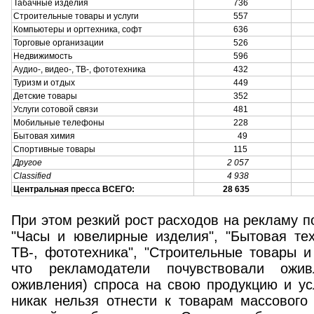
Табачные изделия
736
6
Строительные товары и услуги
557
6
Компьютеры и оргтехника, софт
636
6
Торговые организации
526
5
Недвижимость
596
5
Аудио-, видео-, ТВ-, фототехника
432
4
Туризм и отдых
449
4
Детские товары
352
3
Услуги сотовой связи
481
3
Мобильные телефоны
228
1
Бытовая химия
49
1
Спортивные товары
115
1
Другое
2 057
1
Classified
4 938
4
Центральная пресса ВСЕГО:
28 635
30
При этом резкий рост расходов на рекламу по
"Часы и ювелирные изделия", "Бытовая техн
ТВ-, фототехника", "Строительные товары и 
что рекламодатели почувствовали ожив
оживления) спроса на свою продукцию и ус
никак нельзя отнести к товарам массового