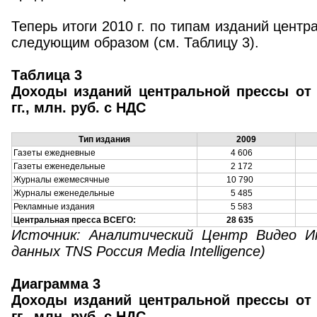
Теперь итоги 2010 г. по типам изданий цент
следующим образом (см. Таблицу 3).
Таблица 3
Доходы изданий центральной прессы от 
гг., млн. руб. с НДС
Тип издания
2009
Газеты ежедневные
4 606
5
Газеты еженедельные
2 172
2
Журналы ежемесячные
10 790
1
Журналы еженедельные
5 485
6
Рекламные издания
5 583
4
Центральная пресса ВСЕГО:
28 635
3
Источник: Аналитический Центр Видео И
данных TNS Россия Media Intelligence)
Диаграмма 3
Доходы изданий центральной прессы от 
гг., млн. руб. с НДС