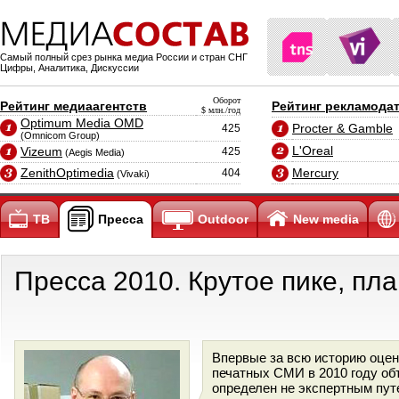
Самый полный срез рынка медиа России и стран СНГ
Цифры, Аналитика, Дискуссии
Оборот
Рейтинг медиаагентств
Рейтинг рекламода
$ млн./год
Optimum Media OMD
Procter & Gamble
425
(Omnicom Group)
L'Oreal
Vizeum
425
(Aegis Media)
ZenithOptimedia
Mercury
404
(Vivaki)
ТВ
Пресса
Outdoor
New media
Пресса 2010. Крутое пике, пл
Впервые за всю историю оце
печатных СМИ в 2010 году об
определен не экспертным пут