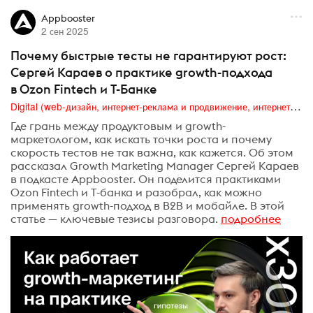
Appbooster
2 сен 2025
Почему быстрые тесты не гарантируют рост:
Сергей Караев о практике growth-подхода
в Ozon Fintech и Т-Банке
Digital (web-дизайн, интернет-реклама и продвижение, интернет-сообщества и блоги, интернет-коммуникации, мобильный маркетинг, реклама на цифровых экранах)
Где грань между продуктовым и growth-
маркетологом, как искать точки роста и почему
скорость тестов не так важна, как кажется. Об этом
рассказал Growth Marketing Manager Сергей Караев
в подкасте Appbooster. Он поделится практиками
Ozon Fintech и Т-банка и разобрал, как можно
применять growth-подход в B2B и мобайле. В этой
статье — ключевые тезисы разговора.
подробнее