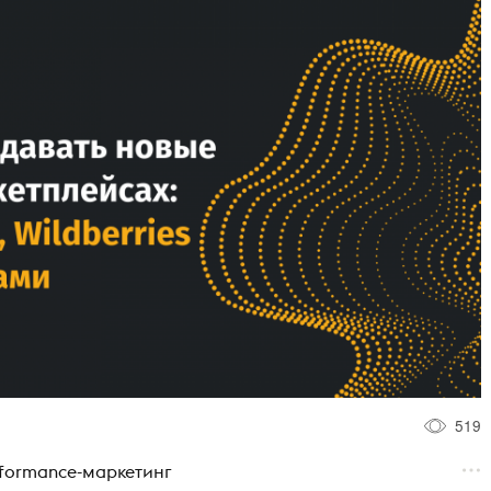
519
rformance-маркетинг