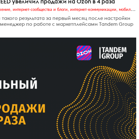
EED увеличил продажи на Ozon в 4 раза
Digital (web-дизайн, интернет-реклама и продвижение, интернет-сообщества и блоги, интернет-коммуникации, мобильный маркетинг, реклама на цифровых экранах)
я такого результата за первый месяц после настройки
а менеджер по работе с маркетплейсами Tandem Group