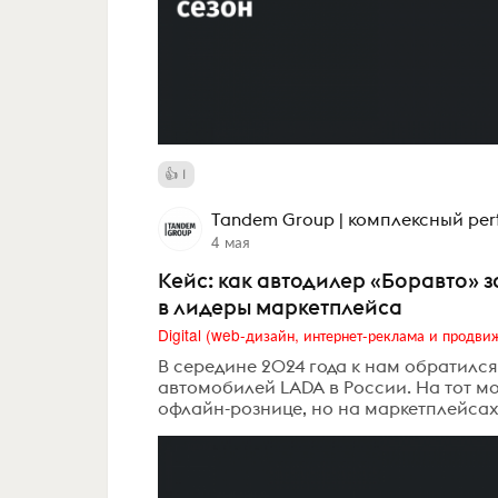
1
Tandem Group | комплексный pe
4 мая
Кейс: как автодилер «Боравто» з
в лидеры маркетплейса
В середине 2024 года к нам обратилс
автомобилей LADA в России. На тот м
офлайн-рознице, но на маркетплейсах