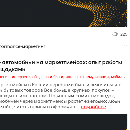
225
rformance-маркетинг
е автомобили на маркетплейсах: опыт работы
лощадками
Digital (web-дизайн, интернет-реклама и продвижение, интернет-сообщества и блоги, интернет-коммуникации, мобильный маркетинг, реклама на цифровых экранах)
аркетплейсы в России перестали быть исключительно
и бытовых товаров Все больше крупных покупок –
сходить именно там. По данным самих площадок,
омобилей через маркетплейсы растет ежегодно: люди
айн, читать отзывы и оформлять...
подробнее