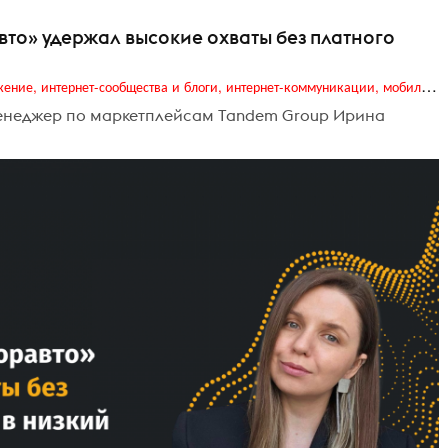
вто» удержал высокие охваты без платного
Digital (web-дизайн, интернет-реклама и продвижение, интернет-сообщества и блоги, интернет-коммуникации, мобильный маркетинг, реклама на цифровых экранах)
 менеджер по маркетплейсам Tandem Group Ирина