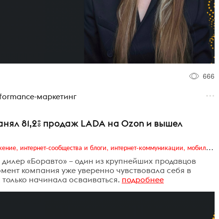
666
rformance-маркетинг
анял 81,2% продаж LADA на Ozon и вышел
Digital (web-дизайн, интернет-реклама и продвижение, интернет-сообщества и блоги, интернет-коммуникации, мобильный маркетинг, реклама на цифровых экранах)
я дилер «Боравто» – один из крупнейших продавцов
омент компания уже уверенно чувствовала себя в
 только начинала осваиваться.
подробнее