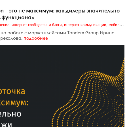
n – это не максимум: как дилеры значительно
п.функционал
Digital (web-дизайн, интернет-реклама и продвижение, интернет-сообщества и блоги, интернет-коммуникации, мобильный маркетинг, реклама на цифровых экранах)
 по работе с маркетплейсами Tandem Group Ирина
трекалова.
подробнее