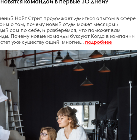
новятся командой в первые 30 дней?
ений Найт Стрит продолжает делиться опытом в сфере
рим о том, почему новый отдел может месяцами
ждый сам по себе, и разберёмся, что поможет вам
нды. Почему новые команды буксуют Когда в компании
стет уже существующий, многие...
подробнее