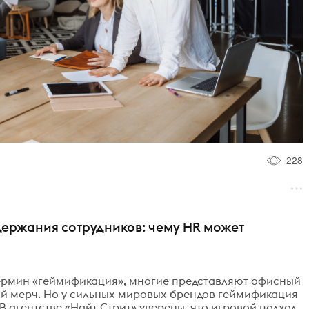
228
держания сотрудников: чему HR может
термин «геймификация», многие представляют офисный
ный мерч. Но у сильных мировых брендов геймификация
В агентстве «Найт Стрит» уверены, что игровой подход