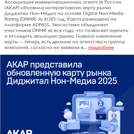
Ассоциация коммуникационных агентств России
(АКАР) обновила интерактивную карту рынка
Диджитал Нон-Медиа на основе Digital Non-Media
Rating (DNMR) за 2025 год. Карта размещена на
платформе ADPASS. Экосистема объединяет
участников DNMR за все года, что позволяет оценить
и отследить эволюцию рынка. Главное изменение
карты — теперь есть деление на агентства и группы
компаний, согласно их заявкам в...
подробнее