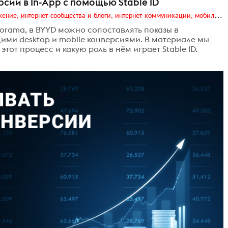
рсии в In-App с помощью Stable ID
Digital (web-дизайн, интернет-реклама и продвижение, интернет-сообщества и блоги, интернет-коммуникации, мобильный маркетинг, реклама на цифровых экранах)
borama, в BYYD можно сопоставлять показы в
ми desktop и mobile конверсиями. В материале мы
тот процесс и какую роль в нём играет Stable ID.