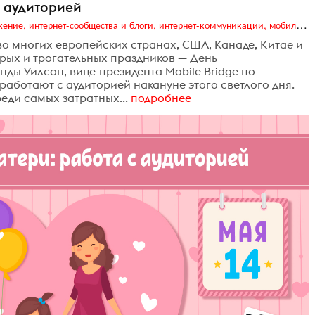
с аудиторией
Digital (web-дизайн, интернет-реклама и продвижение, интернет-сообщества и блоги, интернет-коммуникации, мобильный маркетинг, реклама на цифровых экранах)
во многих европейских странах, США, Канаде, Китае и
рых и трогательных праздников — День
нды Уилсон, вице-президента Mobile Bridge по
 работают с аудиторией накануне этого светлого дня.
еди самых затратных...
подробнее