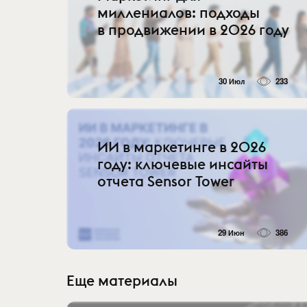
миллениалов: подходы
в продвижении в 2026 году
30 Июл
233
ИИ в маркетинге в 2026
году: ключевые инсайты
отчета Sensor Tower
29 Июн
386
Еще материалы