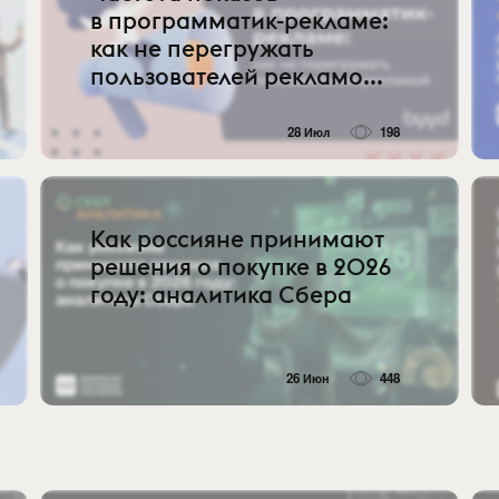
в программатик-рекламе:
как не перегружать
пользователей рекламо...
28 Июл
198
Как россияне принимают
решения о покупке в 2026
году: аналитика Сбера
26 Июн
448