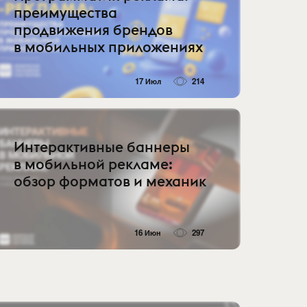
преимущества
продвижения брендов
в мобильных приложениях
17 Июл
214
Интерактивные баннеры
в мобильной рекламе:
обзор форматов и механик
16 Июн
297