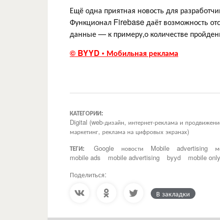
Ещё одна приятная новость для разработчик
Функционал Firebase даёт возможность отс
данные — к примеру,о количестве пройден
© BYYD • Мобильная реклама
КАТЕГОРИИ:
Digital (web-дизайн, интернет-реклама и продвижен
маркетинг, реклама на цифровых экранах)
ТЕГИ:
Google
новости
Mobile
advertising
м
mobile ads
mobile advertising
byyd
mobile onl
Поделиться:
В закладки