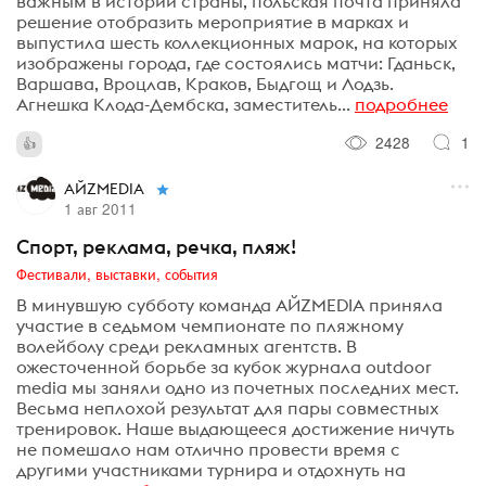
важным в истории страны, польская почта приняла
решение отобразить мероприятие в марках и
выпустила шесть коллекционных марок, на которых
изображены города, где состоялись матчи: Гданьск,
Варшава, Вроцлав, Краков, Быдгощ и Лодзь.
Агнешка Клода-Дембска, заместитель...
подробнее
2428
1
АЙZMEDIA
1 авг 2011
Спорт, реклама, речка, пляж!
Фестивали, выставки, события
В минувшую субботу команда АЙZMEDIA приняла
участие в седьмом чемпионате по пляжному
волейболу среди рекламных агентств. В
ожесточенной борьбе за кубок журнала outdoor
media мы заняли одно из почетных последних мест.
Весьма неплохой результат для пары совместных
тренировок. Наше выдающееся достижение ничуть
не помешало нам отлично провести время с
другими участниками турнира и отдохнуть на