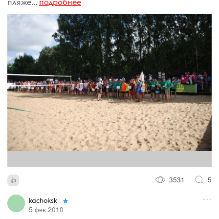
пляже...
подробнее
3531
5
kachoksk
5 фев 2010