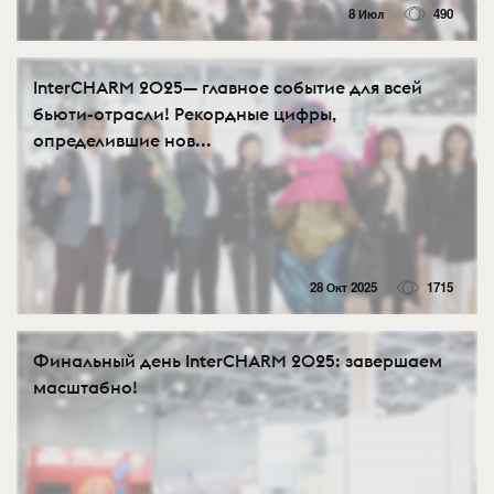
8 Июл
490
InterCHARM 2025— главное событие для всей
бьюти-отрасли! Рекордные цифры,
определившие нов...
28 Окт 2025
1715
Финальный день InterCHARM 2025: завершаем
масштабно!