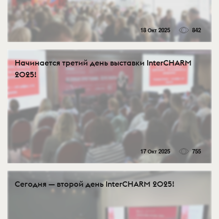
18 Окт 2025
842
Начинается третий день выставки InterCHARM
2025!
17 Окт 2025
755
Сегодня — второй день InterCHARM 2025!