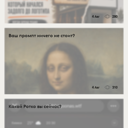
4 Авг
280
Ваш промпт ничего не стоит?
4 Авг
310
Какой Ротко вы сейчас?