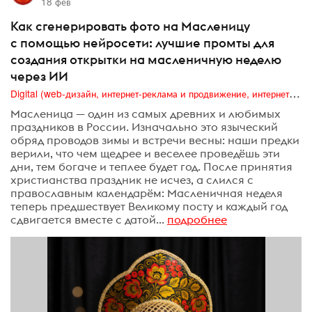
18 фев
Как сгенерировать фото на Масленицу
с помощью нейросети: лучшие промты для
создания открытки на масленичную неделю
через ИИ
Digital (web-дизайн, интернет-реклама и продвижение, интернет-сообщества и блоги, интернет-коммуникации, мобильный маркетинг, реклама на цифровых экранах)
Масленица — один из самых древних и любимых
праздников в России. Изначально это языческий
обряд проводов зимы и встречи весны: наши предки
верили, что чем щедрее и веселее проведёшь эти
дни, тем богаче и теплее будет год. После принятия
христианства праздник не исчез, а слился с
православным календарём: Масленичная неделя
теперь предшествует Великому посту и каждый год
сдвигается вместе с датой...
подробнее