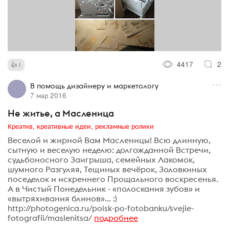
4417
2
1
В помощь дизайнеру и маркетологу
7 мар 2016
Не житье, а Масленица
Креатив, креативные идеи, рекламные ролики
Веселой и жирной Вам Масленицы! Всю длинную,
сытную и веселую неделю: долгожданной Встречи,
судьбоносного Заигрыша, семейных Лакомок,
шумного Разгуляя, Тещиных вечёрок, Золовкиных
поседелок и искреннего Прощального воскресенья.
А в Чистый Понедельник - «полоскания зубов» и
«вытряхивания блинов»... :)
http://photogenica.ru/poisk-po-fotobanku/svejie-
fotografii/maslenitsa/
подробнее