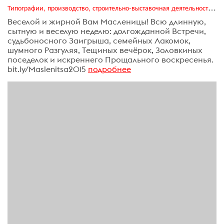
Типографии, производство, строительно-выставочная деятельность, транзитная реклама, издательский бизнес
Веселой и жирной Вам Масленицы! Всю длинную,
сытную и веселую неделю: долгожданной Встречи,
судьбоносного Заигрыша, семейных Лакомок,
шумного Разгуляя, Тещиных вечёрок, Золовкиных
поседелок и искреннего Прощального воскресенья.
bit.ly/Maslenitsa2015
подробнее