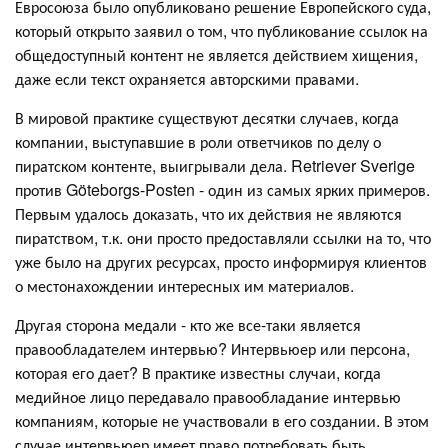
Евросоюза было опубликовано решение Европейского суда,
который открыто заявил о том, что публикование ссылок на
общедоступный контент не является действием хищения,
даже если текст охраняется авторскими правами.
В мировой практике существуют десятки случаев, когда
компании, выступавшие в роли ответчиков по делу о
пиратском контенте, выигрывали дела. Retriever Sverige
против Göteborgs-Posten - один из самых ярких примеров.
Первым удалось доказать, что их действия не являются
пиратством, т.к. они просто предоставляли ссылки на то, что
уже было на других ресурсах, просто информируя клиентов
о местонахождении интересных им материалов.
Другая сторона медали - кто же все-таки является
правообладателем интервью? Интервьюер или персона,
которая его дает? В практике известны случаи, когда
медийное лицо передавало правообладание интервью
компаниям, которые не участвовали в его создании. В этом
случае интервьюер имеет право потребовать быть