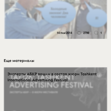
14 Ноя 2014
2799
1
Еще материалы
Эксперты АБКР вошли в состав жюри Tashkent
International Advertising Festival