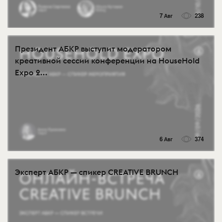
7 Авг
238
Президент АБКР выступит модератором
креативной сессии конференции на HouseHold
Expo 2...
6 Авг
374
Эксперт АБКР — спикер CREATIVE BRUNCH