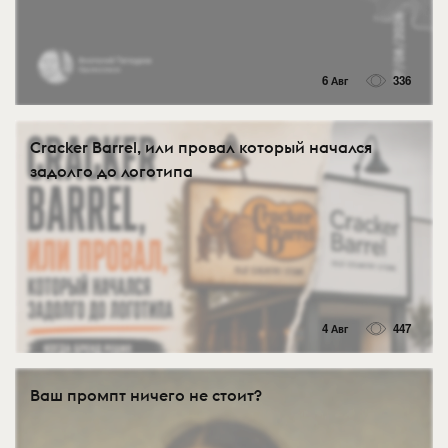
6 Авг
336
Cracker Barrel, или провал который начался
задолго до логотипа
4 Авг
447
Ваш промпт ничего не стоит?