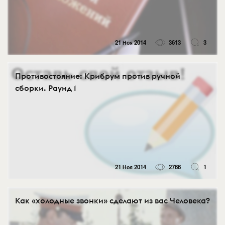
21 Ноя 2014
3613
3
Противостояние: Крибрум против ручной
сборки. Раунд 1
21 Ноя 2014
2766
1
Как «холодные звонки» сделают из вас Человека?