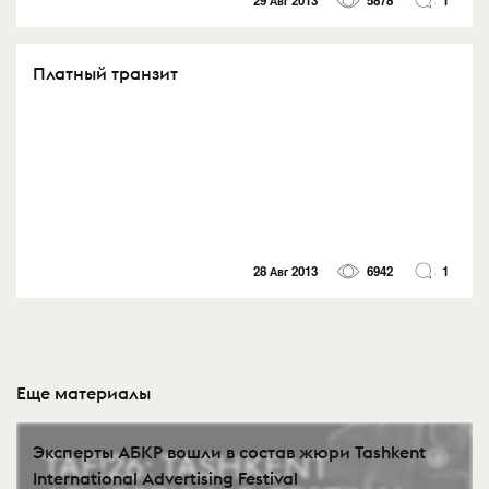
29 Авг 2013
5878
1
Платный транзит
28 Авг 2013
6942
1
Еще материалы
Эксперты АБКР вошли в состав жюри Tashkent
International Advertising Festival