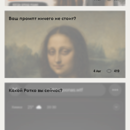
Ваш промпт ничего не стоит?
4 Авг
419
Какой Ротко вы сейчас?