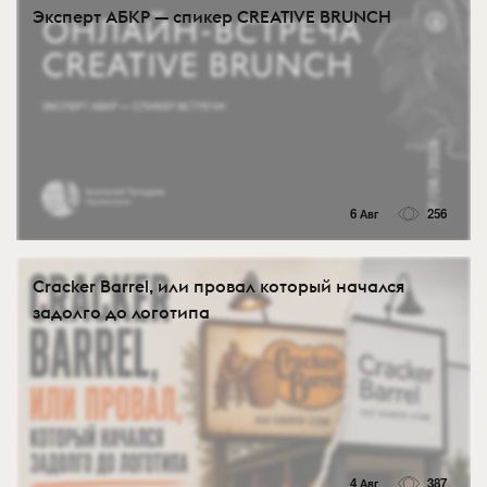
Эксперт АБКР — спикер CREATIVE BRUNCH
6 Авг
256
Cracker Barrel, или провал который начался
задолго до логотипа
4 Авг
387