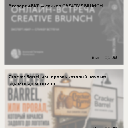
Эксперт АБКР — спикер CREATIVE BRUNCH
6 Авг
288
Cracker Barrel, или провал который начался
задолго до логотипа