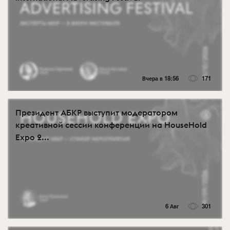
Вчера в 18:56
171
Президент АБКР выступит модератором
креативной сессии конференции на HouseHold
Expo 2...
6 Авг
301