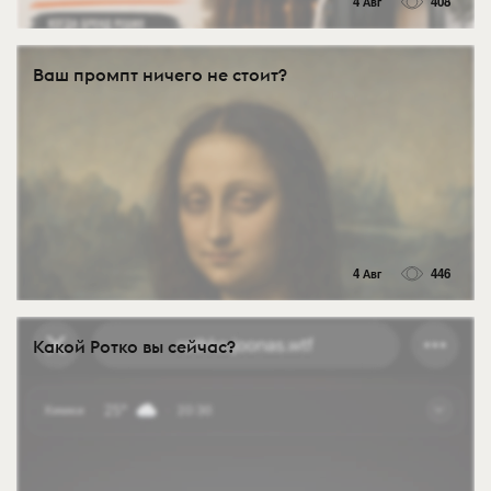
4 Авг
408
Ваш промпт ничего не стоит?
4 Авг
446
Какой Ротко вы сейчас?