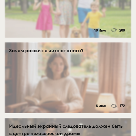
10 Июл
200
Зачем россияне читают книги?
6 Июл
172
Идеальный экранный следователь должен быть
в центре человеческой драмы