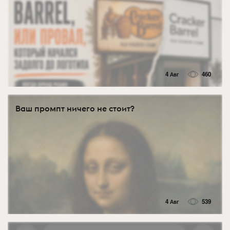
4 Авг
460
Ваш промпт ничего не стоит?
4 Авг
539