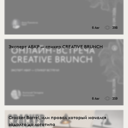
6 Авг
398
Эксперт АБКР — спикер CREATIVE BRUNCH
6 Авг
359
Cracker Barrel, или провал который начался
задолго до логотипа