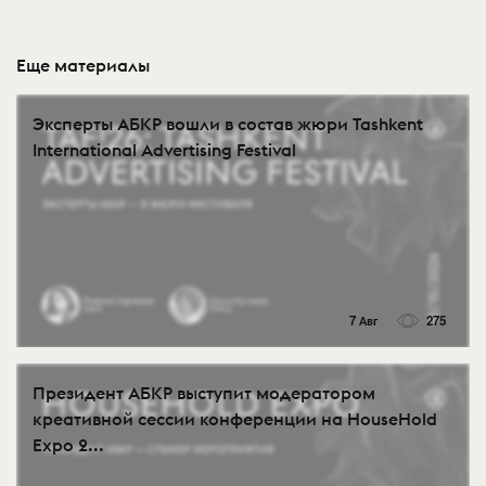
Еще материалы
Эксперты АБКР вошли в состав жюри Tashkent
International Advertising Festival
7 Авг
275
Президент АБКР выступит модератором
креативной сессии конференции на HouseHold
Expo 2...