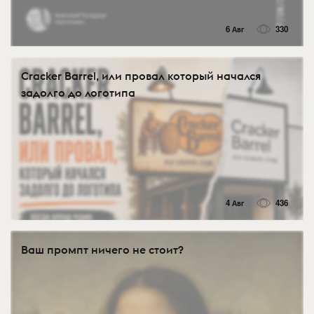
6 Авг
330
Cracker Barrel, или провал который начался
задолго до логотипа
4 Авг
436
Ваш промпт ничего не стоит?