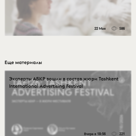
22 Мая
586
Еще материалы
Эксперты АБКР вошли в состав жюри Tashkent
International Advertising Festival
Вчера в 18:56
221