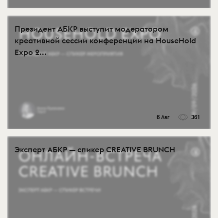
Президент АБКР выступит модератором
креативной сессии конференции на HouseHold
Expo 2...
6 Авг
361
Эксперт АБКР — спикер CREATIVE BRUNCH