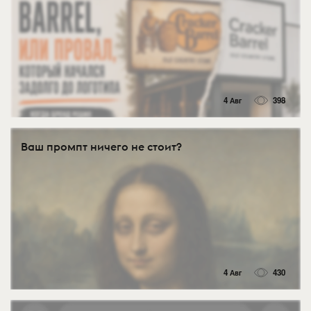
4 Авг
398
Ваш промпт ничего не стоит?
4 Авг
430