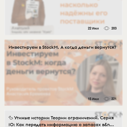
22 Июл
203
Инвестируем в StockM. А когда деньги вернутся?
15 Июл
221
🦆 Утиные истории Теории ограничений. Серия
10: Как передать информацию о запасах в&n...