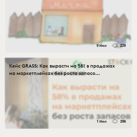
9 Июл
229
Кейс GRASS: Как вырасти на 58% в продажах
на маркетплейсах без роста запасо...
1 Июл
298