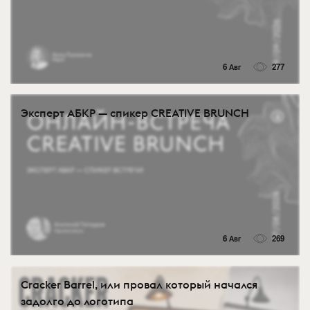
6 Авг
277
Эксперт АБКР — спикер CREATIVE BRUNCH
6 Авг
269
Cracker Barrel, или провал который начался
задолго до логотипа