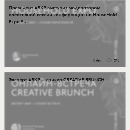
Президент АБКР выступит модератором
креативной сессии конференции на HouseHold
Expo 2...
6 Авг
245
Эксперт АБКР — спикер CREATIVE BRUNCH