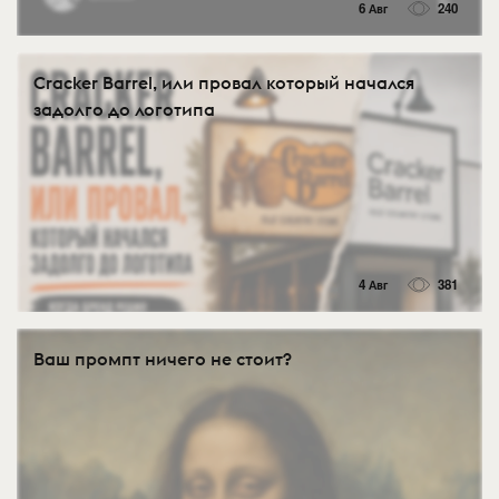
6 Авг
240
Cracker Barrel, или провал который начался
задолго до логотипа
4 Авг
381
Ваш промпт ничего не стоит?