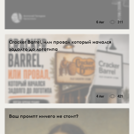
6 Авг
311
Cracker Barrel, или провал который начался
задолго до логотипа
4 Авг
421
Ваш промпт ничего не стоит?