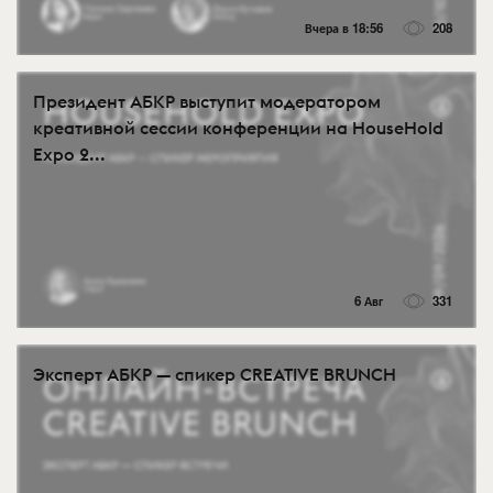
Вчера в 18:56
208
Президент АБКР выступит модератором
креативной сессии конференции на HouseHold
Expo 2...
6 Авг
331
Эксперт АБКР — спикер CREATIVE BRUNCH