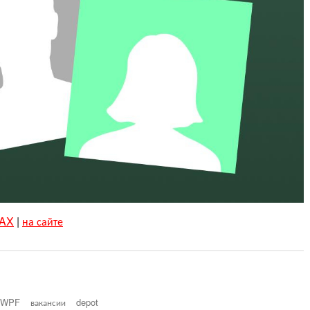
AX
|
на сайте
t WPF
вакансии
depot