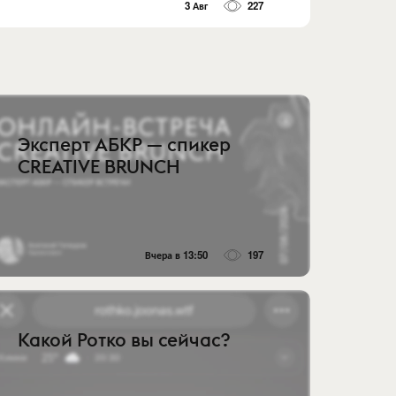
3 Авг
227
Эксперт АБКР — спикер
CREATIVE BRUNCH
Вчера в 13:50
197
Какой Ротко вы сейчас?