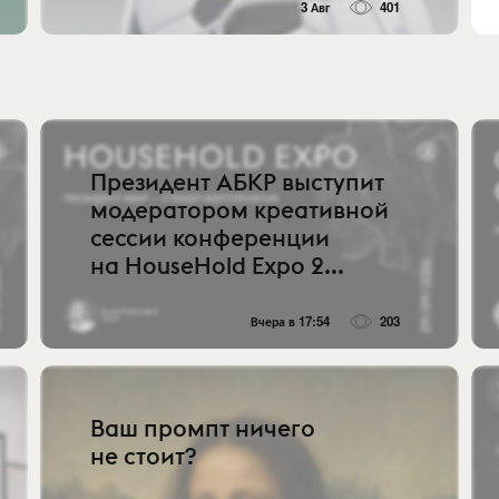
3 Авг
401
Президент АБКР выступит
модератором креативной
сессии конференции
на HouseHold Expo 2...
Вчера в 17:54
203
Ваш промпт ничего
не стоит?