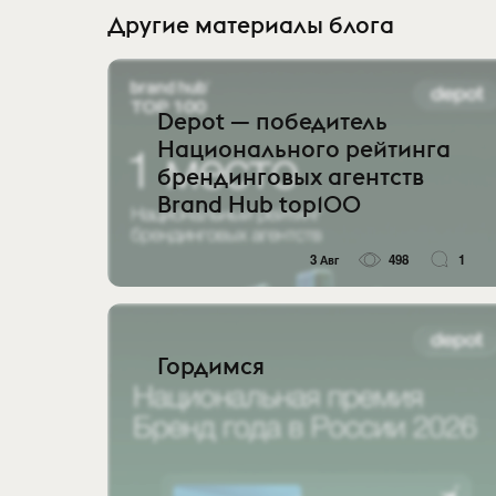
Другие материалы блога
Depot — победитель
Национального рейтинга
брендинговых агентств
Brand Hub top100
3 Авг
498
1
Гордимся