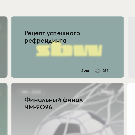
Рецепт успешного
рефрендинга
3 Авг
354
Финальный финал
ЧМ-2026