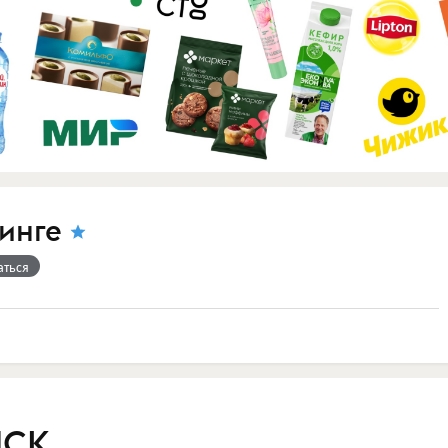
инге
аться
ЫСК