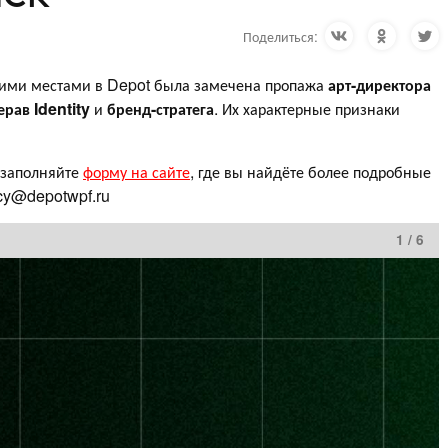
Поделиться:
чими местами в Depot была замечена пропажа
арт-директора
ера
в Identity
и
бренд-стратега
. Их характерные признаки
 заполняйте
форму на сайте
, где вы найдёте более подробные
ncy@depotwpf.ru
1 / 6