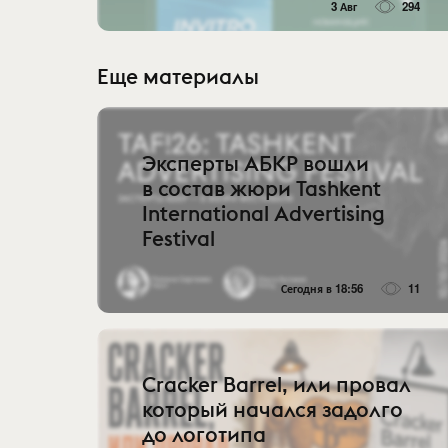
3 Авг
294
Еще материалы
Эксперты АБКР вошли
в состав жюри Tashkent
International Advertising
Festival
Сегодня в 18:56
11
Cracker Barrel, или провал
который начался задолго
до логотипа