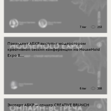
7 Авг
253
Президент АБКР выступит модератором
креативной сессии конференции на HouseHold
Expo 2...
6 Авг
388
Эксперт АБКР — спикер CREATIVE BRUNCH