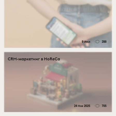
9 Июл
288
CRM-маркетинг в HoReCa
24 Ноя 2025
705