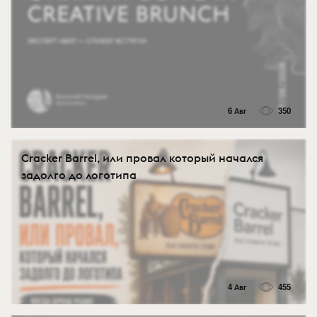
6 Авг
350
Cracker Barrel, или провал который начался
задолго до логотипа
4 Авг
455