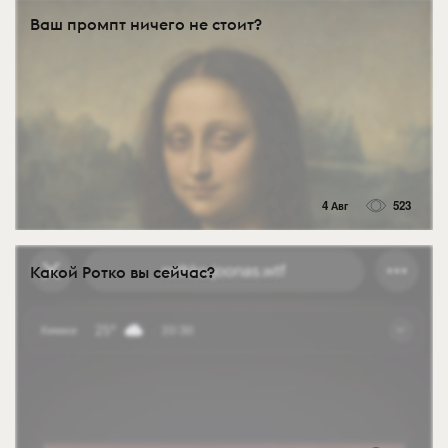
Ваш промпт ничего не стоит?
4 Авг
523
Какой Ротко вы сейчас?