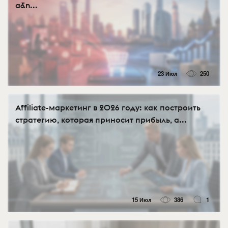
а&n...
23 Июл
250
Affiliate-маркетинг в 2026 году: как построить
стратегию, которая приносит прибыль, а...
15 Июл
386
1