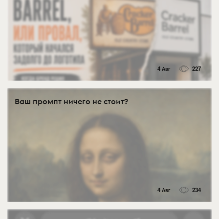
4 Авг
227
Ваш промпт ничего не стоит?
4 Авг
234