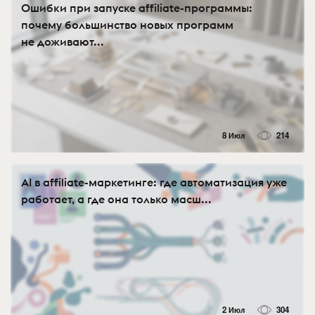
Ошибки при запуске affiliate-программы:
почему большинство новых программ
не доживают...
8 Июл
214
AI в affiliate-маркетинге: где автоматизация уже
работает, а где она только масш...
2 Июл
304