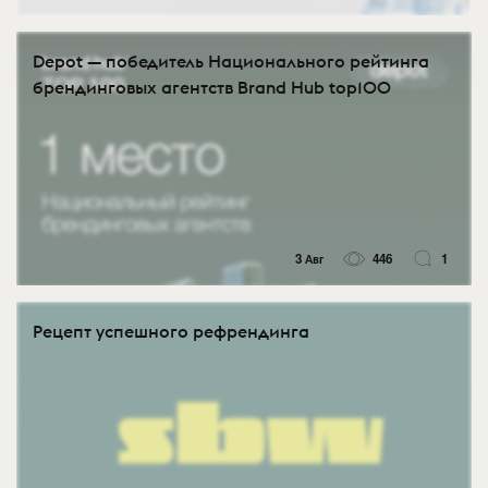
Depot — победитель Национального рейтинга
брендинговых агентств Brand Hub top100
3 Авг
446
1
Рецепт успешного рефрендинга