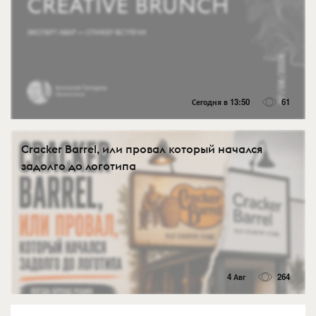
Сегодня в 13:50
61
Cracker Barrel, или провал который начался
задолго до логотипа
4 Авг
264