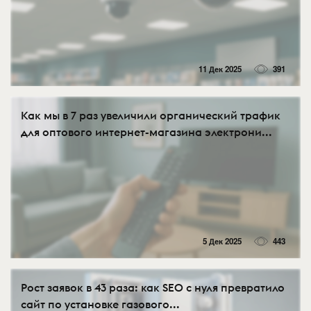
11 Дек 2025
391
Как мы в 7 раз увеличили органический трафик
для оптового интернет-магазина электрони...
5 Дек 2025
443
Рост заявок в 43 раза: как SEO с нуля превратило
сайт по установке газового...