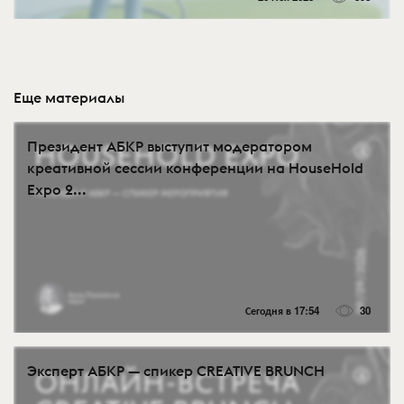
Еще материалы
Президент АБКР выступит модератором
креативной сессии конференции на HouseHold
Expo 2...
Сегодня в 17:54
30
Эксперт АБКР — спикер CREATIVE BRUNCH