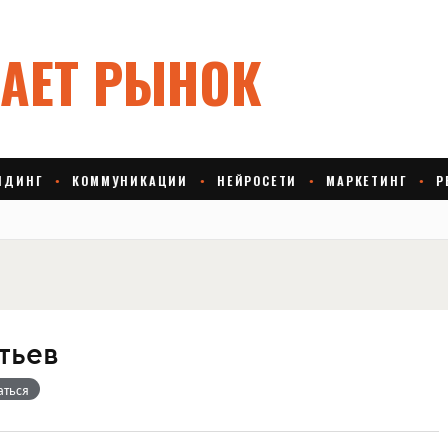
тьев
аться