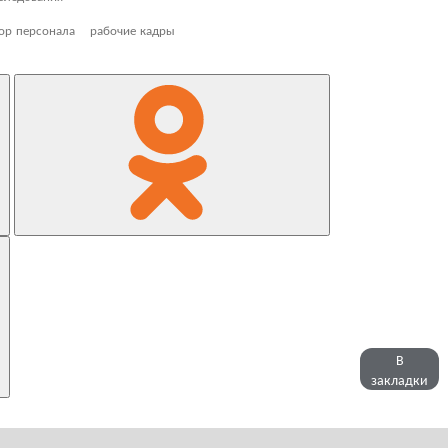
ор персонала
рабочие кадры
В
закладки