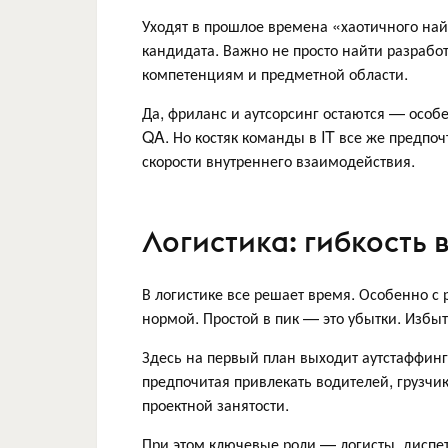
Уходят в прошлое времена «хаотичного най
кандидата. Важно не просто найти разработ
компетенциям и предметной области.
Да, фриланс и аутсорсинг остаются — особ
QA. Но костяк команды в IT все же предпоч
скорости внутреннего взаимодействия.
Логистика: гибкость
В логистике все решает время. Особенно с 
нормой. Простой в пик — это убытки. Избы
Здесь на первый план выходит аутстаффинг
предпочитая привлекать водителей, грузчи
проектной занятости.
При этом ключевые роли — логисты, диспе