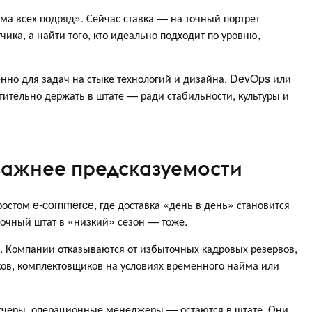
ма всех подряд». Сейчас ставка — на точный портрет
чика, а найти того, кто идеально подходит по уровню,
енно для задач на стыке технологий и дизайна, DevOps или
тительно держать в штате — ради стабильности, культуры и
 важнее предсказуемости
ростом e-commerce, где доставка «день в день» становится
точный штат в «низкий» сезон — тоже.
. Компании отказываются от избыточных кадровых резервов,
ков, комплектовщиков на условиях временного найма или
тчеры, операционные менеджеры — остаются в штате. Они