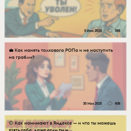
5 Июн 2025
569
💼 Как нанять толкового РОПа и не наступить
на грабли?
30 Мая 2025
608
🟡 Как нанимают в Яндексе — и что ты можешь
взять себе, даже если ты н...