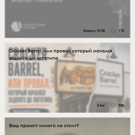
Вчера в 13:50
178
Cracker Barrel, или провал который начался
задолго до логотипа
4 Авг
326
Ваш промпт ничего не стоит?