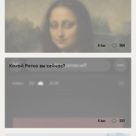
4 Авг
364
Какой Ротко вы сейчас?
4 Авг
331