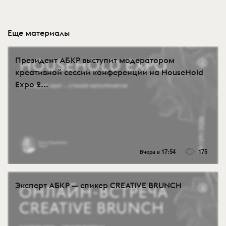
Еще материалы
Президент АБКР выступит модератором
креативной сессии конференции на HouseHold
Expo 2...
Вчера в 17:54
175
Эксперт АБКР — спикер CREATIVE BRUNCH