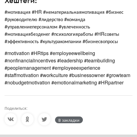
Хештеги:
#мотивация #HR #нематериальнаямотивация #бизнес
#руководителю #лидерство #команда
#управлениеперсоналом #увлеченность
#мотивациябезденег #психологияработы #HRсоветы
#эффективность #культуракомпании #бизнесвопросы
#motivation #HRtips #employeewellbeing
#nonfinancialincentives #leadership #teambuilding
#peoplemanagement #employeeexperience
#staffmotivation #workculture #businessowner #growteam
#nobudgetmotivation #emotionalmarketing #HRpartner
Поделиться:
В закладки