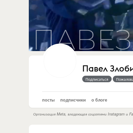
Павел Злоб
Подписаться
Пожалов
посты
подписчики
о блоге
Организация Meta, владеющая соцсетями Instagram и Fa