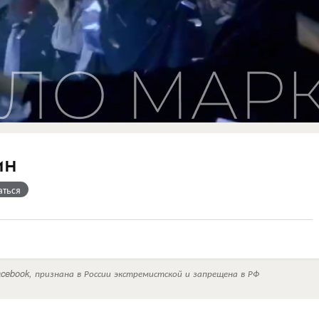
ин
аться
cebook, признана в России экстремистской и запрещена в РФ