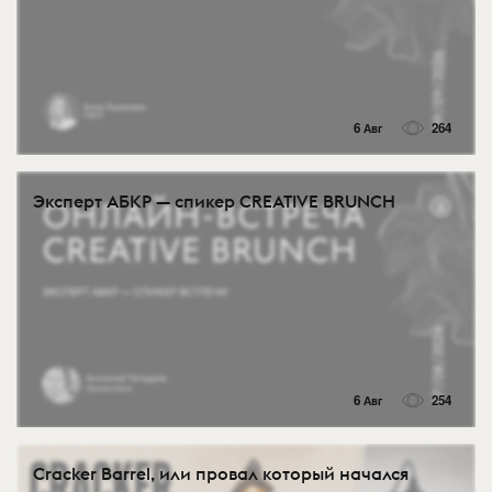
6 Авг
264
Эксперт АБКР — спикер CREATIVE BRUNCH
6 Авг
254
Cracker Barrel, или провал который начался