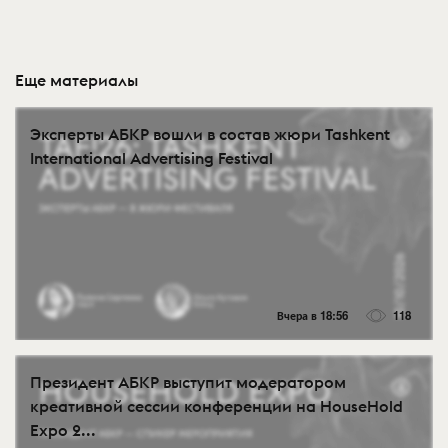
Еще материалы
Эксперты АБКР вошли в состав жюри Tashkent
International Advertising Festival
Вчера в 18:56
118
Президент АБКР выступит модератором
креативной сессии конференции на HouseHold
Expo 2...