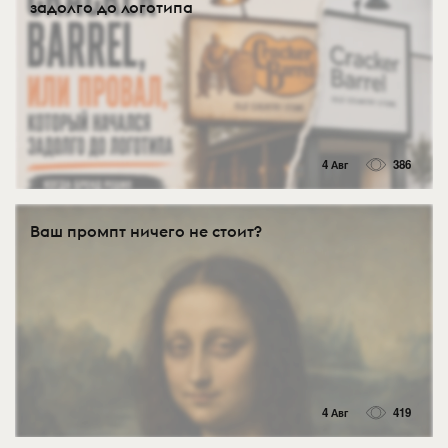
задолго до логотипа
4 Авг
386
Ваш промпт ничего не стоит?
4 Авг
419