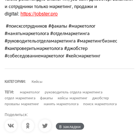
и сотрудники только маркетинг, продажи и
digital:
https://jobster.pro
#поисксотрудников #факапы #маркетолог
#нанятьмаркетолога #отделмаркетинга
#руководительотделамаркетинга #маркетингбизнес
#какпроверитьмаркетолога #джобстер
#собеседованиемаркетолог #кейсмаркетинг
КАТЕГОРИИ:
Кейсы
ТЕГИ:
маркетолог
руководитель отдела маркетинга
отдел маркетинга
факапы
кейсы маркетинг
джобстер
провалы маркетинг
нанять маркетолога
поиск маркетолога
Поделиться:
В закладки