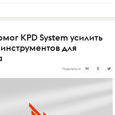
омог KPD System усилить
 инструментов для
а
Поделиться: