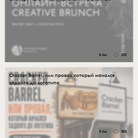
6 Авг
363
Cracker Barrel, или провал который начался
задолго до логотипа
4 Авг
463