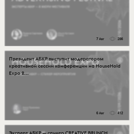
7 Авг
286
Президент АБКР выступит модератором
креативной сессии конференции на HouseHold
Expo 2...
6 Авг
412
Эксперт АБКР — спикер CREATIVE BRUNCH