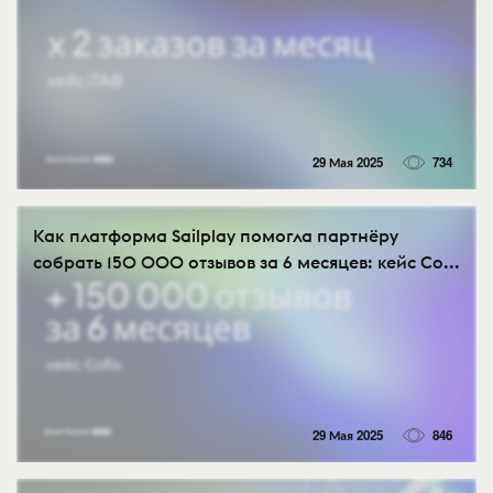
29 Мая 2025
734
Как платформа Sailplay помогла партнёру
собрать 150 000 отзывов за 6 месяцев: кейс Co...
29 Мая 2025
846