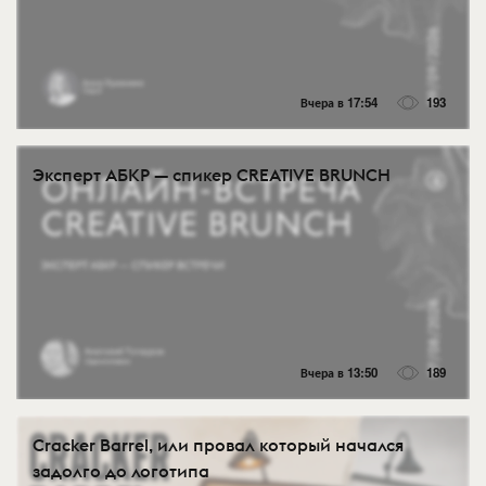
Вчера в 17:54
193
Эксперт АБКР — спикер CREATIVE BRUNCH
Вчера в 13:50
189
Cracker Barrel, или провал который начался
задолго до логотипа