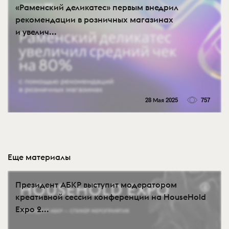
«Раменский деликатес» первым внедрил
рекомендации в розничных магазинах
и увелич...
28 Мая 2025
757
Еще материалы
Президент АБКР выступит модератором
креативной сессии конференции на HouseHold
Expo 2...