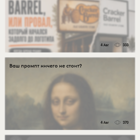
4 Авг
333
Ваш промпт ничего не стоит?
4 Авг
370