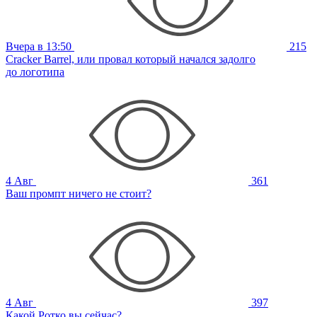
Вчера в 13:50
215
Cracker Barrel, или провал который начался задолго
до логотипа
4 Авг
361
Ваш промпт ничего не стоит?
4 Авг
397
Какой Ротко вы сейчас?