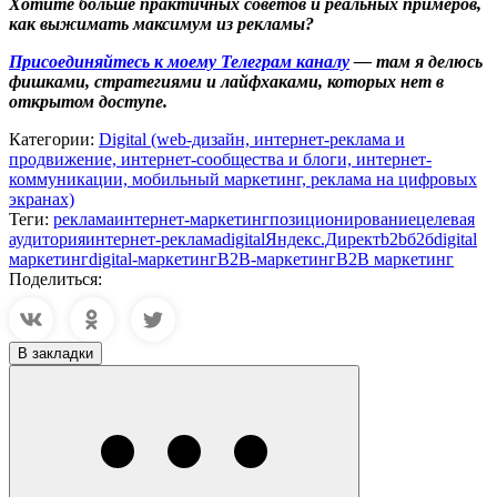
Хотите больше практичных советов и реальных примеров,
как выжимать максимум из рекламы?
Присоединяйтесь к моему Телеграм каналу
— там я делюсь
фишками, стратегиями и лайфхаками, которых нет в
открытом доступе.
Категории:
Digital (web-дизайн, интернет-реклама и
продвижение, интернет-сообщества и блоги, интернет-
коммуникации, мобильный маркетинг, реклама на цифровых
экранах)
Теги:
реклама
интернет-маркетинг
позиционирование
целевая
аудитория
интернет-реклама
digital
Яндекс.Директ
b2b
б2б
digital
маркетинг
digital-маркетинг
B2B-маркетинг
B2B маркетинг
Поделиться:
В закладки