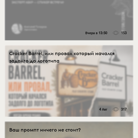
Вчера в 13:50
153
Cracker Barrel, или провал который начался
задолго до логотипа
4 Авг
317
Ваш промпт ничего не стоит?