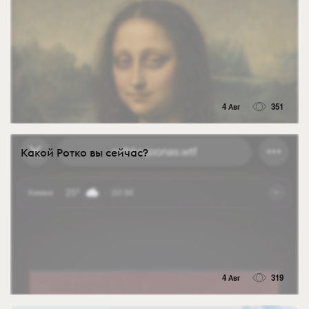
4 Авг
351
Какой Ротко вы сейчас?
4 Авг
319