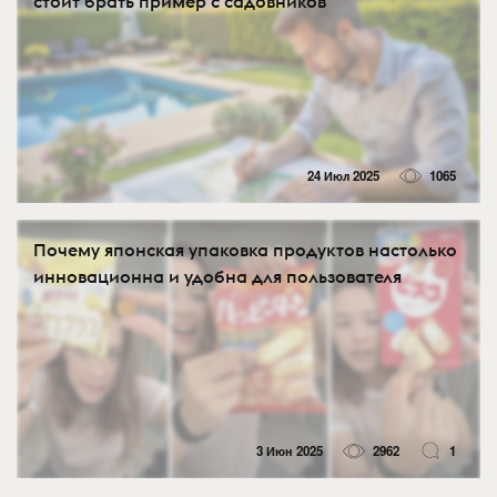
стоит брать пример с садовников
24 Июл 2025
1065
Почему японская упаковка продуктов настолько
инновационна и удобна для пользователя
3 Июн 2025
2962
1