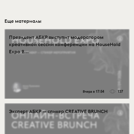
Еще материалы
Президент АБКР выступит модератором
креативной сессии конференции на HouseHold
Expo 2...
Вчера в 17:54
137
Эксперт АБКР — спикер CREATIVE BRUNCH