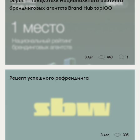
Depot — победитель Национального рейтинга
брендинговых агентств Brand Hub top100
3 Авг
440
1
Рецепт успешного рефрендинга
3 Авг
305