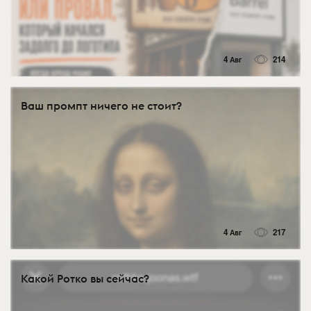
4 Авг
214
Ваш промпт ничего не стоит?
4 Авг
217
Какой Ротко вы сейчас?