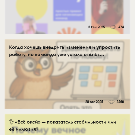
3 Сен 2025
474
Когда хочешь внедрить изменения и упростить
работу, но команда уже устала от&nbs...
28 Авг 2025
3460
👌 «Всё окей» — показатель стабильности или
её иллюзия?