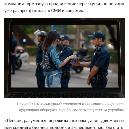
компания тормознула продвижение через сутки, но негатив
уже распространился в СМИ и соцсетях.
Неучтённый культурный контекст в попытке шокировать
аудиторию обернулся серьёзным репутационным ущербом.
«Пепси», разумеется, пережила этот опыт, а вот для малого
или среднего бизнеса подобный эксперимент мог бы стать