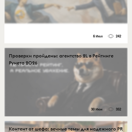
6 Июл
242
Проверки пройдены: агентство 2L в Рейтинге
Рунета 2026
30 Июн
352
Контент от шефа: вечные темы для надежного PR