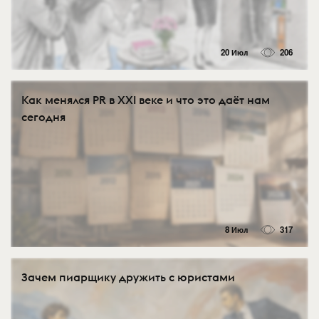
20 Июл
206
Как менялся PR в XXI веке и что это даёт нам
сегодня
8 Июл
317
Зачем пиарщику дружить с юристами