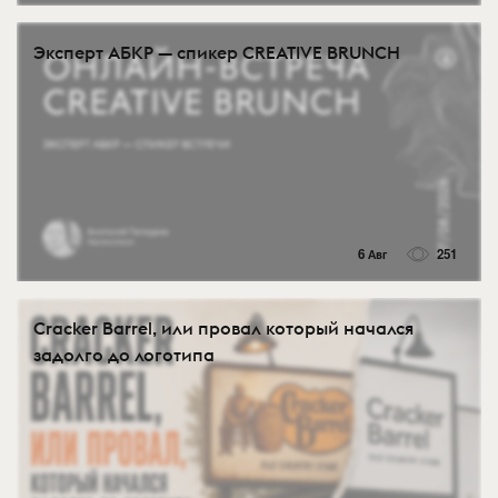
Эксперт АБКР — спикер CREATIVE BRUNCH
6 Авг
251
Cracker Barrel, или провал который начался
задолго до логотипа