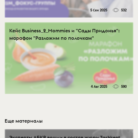
5 Сен 2025
532
Кейс Business_2_Mommies и "Сады Придонья":
марафон "Разложим по полочкам"
4 Авг 2025
590
Еще материалы
Эксперты АБКР вошли в состав жюри Tashkent