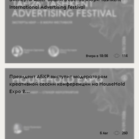
International Advertising Festival
Вчера в 18:56
114
Президент АБКР выступит модератором
креативной сессии конференции на HouseHold
Expo 2...
6 Авг
260