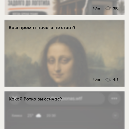
4 Авг
385
Ваш промпт ничего не стоит?
4 Авг
418
Какой Ротко вы сейчас?