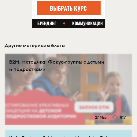
Другие материалы блога
B2M_Методика: Фокус-группы с детьми
и подростками
27 Мар
817