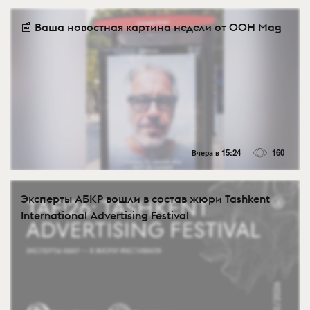
📰 Ваша новостная картина недели от OOH Mag
Вчера в 15:24
160
Эксперты АБКР вошли в состав жюри Tashkent
International Advertising Festival