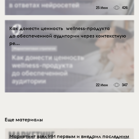
25 Июн
426
Как донести ценность wellness-продукта
до обеспеченной аудитории через контекстную
ре...
22 Июн
347
Еще материалы
Маркетинг взял ИИ первым и внедрил последним