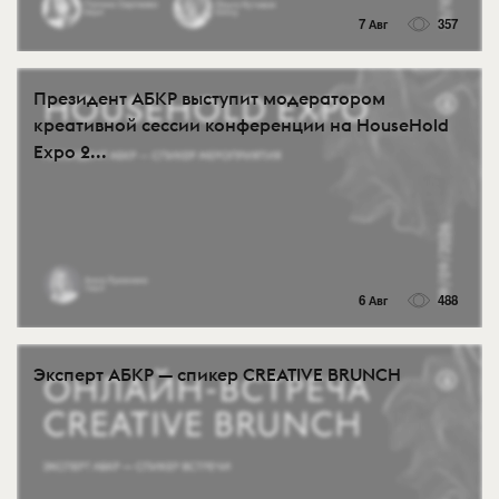
7 Авг
357
Президент АБКР выступит модератором
креативной сессии конференции на HouseHold
Expo 2...
6 Авг
488
Эксперт АБКР — спикер CREATIVE BRUNCH