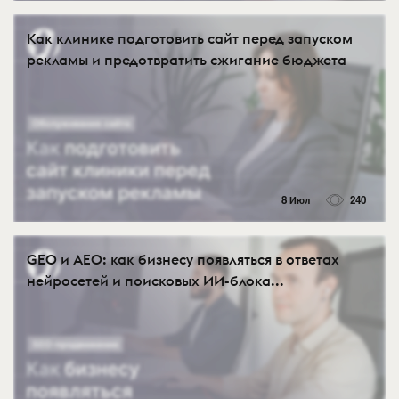
Как клинике подготовить сайт перед запуском
рекламы и предотвратить сжигание бюджета
8 Июл
240
GEO и AEO: как бизнесу появляться в ответах
нейросетей и поисковых ИИ-блока...