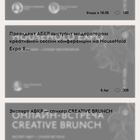
Вчера в 18:56
180
Президент АБКР выступит модератором
креативной сессии конференции на HouseHold
Expo 2...
6 Авг
309
Эксперт АБКР — спикер CREATIVE BRUNCH