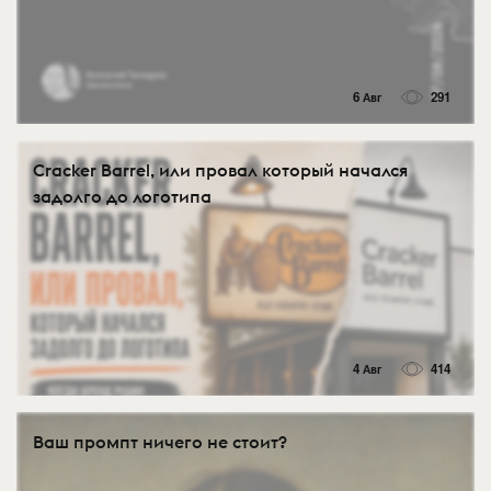
6 Авг
291
Cracker Barrel, или провал который начался
задолго до логотипа
4 Авг
414
Ваш промпт ничего не стоит?