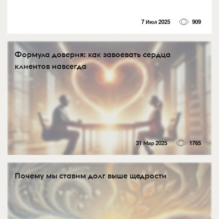
7 Июл 2025
909
Формула доверия: как завоевать сердца
клиентов навсегда
31 Мар 2025
1765
Почему мы ставим долг выше щедрости