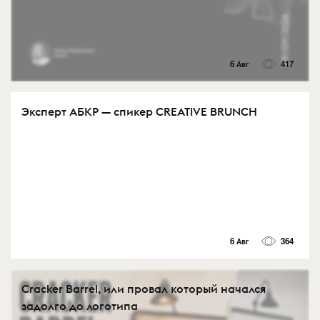
6 Авг
417
Эксперт АБКР — спикер CREATIVE BRUNCH
6 Авг
364
Cracker Barrel, или провал который начался
задолго до логотипа