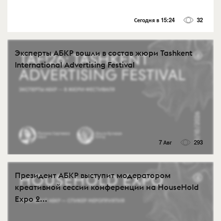
Сегодня в 15:24
32
Эксперты АБКР вошли в состав жюри Tashkent
International Advertising Festival
7 Авг
293
Президент АБКР выступит модератором
креативной сессии конференции на HouseHold
Expo 2...