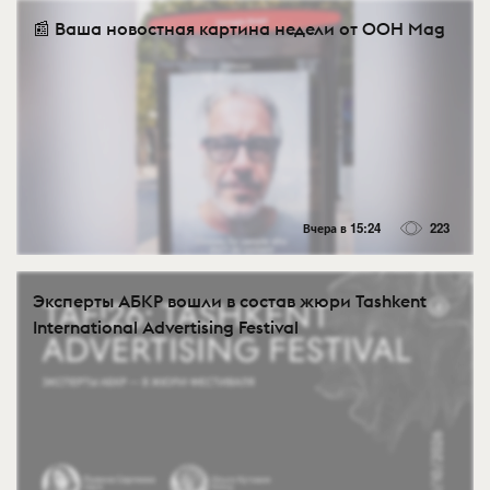
📰 Ваша новостная картина недели от OOH Mag
Вчера в 15:24
223
Эксперты АБКР вошли в состав жюри Tashkent
International Advertising Festival