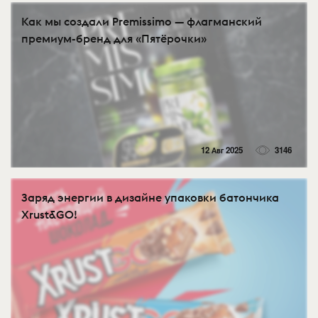
Как мы создали Premissimo — флагманский
премиум-бренд для «Пятёрочки»
12 Авг 2025
3146
Заряд энергии в дизайне упаковки батончика
Xrust&GO!